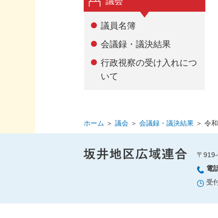
議会
議員名簿
会議録・議決結果
行政視察の受け入れにつ
いて
ホーム
＞
議会
＞
会議録・議決結果
＞
令和
〒919-
電
受