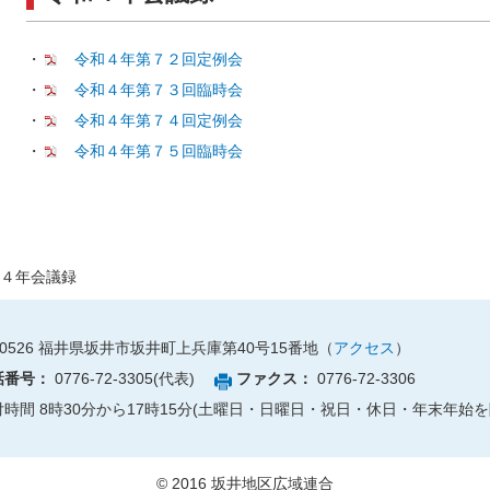
・
令和４年第７２回定例会
・
令和４年第７３回臨時会
・
令和４年第７４回定例会
・
令和４年第７５回臨時会
４年会議録
0526
福井県坂井市坂井町上兵庫第40号15番地（
アクセス
）
話番号：
0776-72-3305(代表)
ファクス：
0776-72-3306
付時間 8時30分から17時15分(土曜日・日曜日・祝日・休日・年末年始を
© 2016 坂井地区広域連合