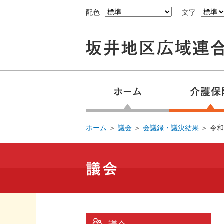
配色
文字
ホーム
＞
議会
＞
会議録・議決結果
＞
令和