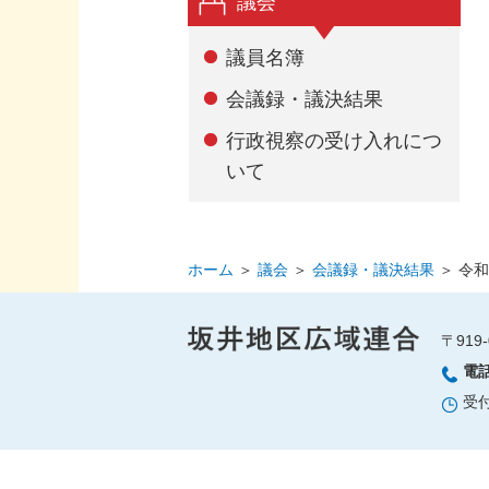
議会
議員名簿
会議録・議決結果
行政視察の受け入れにつ
いて
ホーム
＞
議会
＞
会議録・議決結果
＞
令和
〒919-
電
受