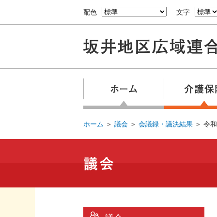
配色
文字
ホーム
＞
議会
＞
会議録・議決結果
＞
令和