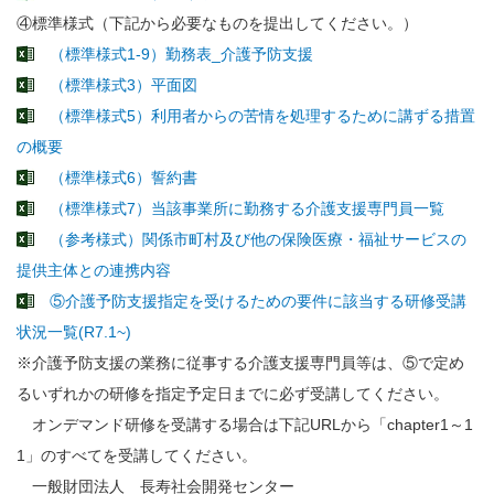
④標準様式（下記から必要なものを提出してください。）
（標準様式1-9）勤務表_介護予防支援
（標準様式3）平面図
（標準様式5）利用者からの苦情を処理するために講ずる措置
の概要
（標準様式6）誓約書
（標準様式7）当該事業所に勤務する介護支援専門員一覧
（参考様式）関係市町村及び他の保険医療・福祉サービスの
提供主体との連携内容
⑤介護予防支援指定を受けるための要件に該当する研修受講
状況一覧(R7.1~)
※介護予防支援の業務に従事する介護支援専門員等は、⑤で定め
るいずれかの研修を指定予定日までに必ず受講してください。
オンデマンド研修を受講する場合は下記URLから「chapter1～1
1」のすべてを受講してください。
一般財団法人 長寿社会開発センター