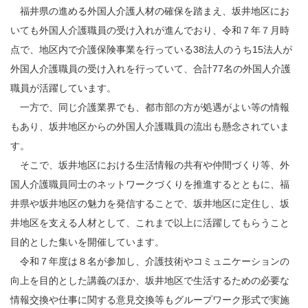
福井県の進める外国人介護人材の確保を踏まえ、坂井地区にお
いても外国人介護職員の受け入れが進んでおり、令和７年７月時
点で、地区内で介護保険事業を行っている38法人のうち15法人が
外国人介護職員の受け入れを行っていて、合計77名の外国人介護
職員が活躍しています。
一方で、同じ介護業界でも、都市部の方が処遇がよい等の情報
もあり、坂井地区からの外国人介護職員の流出も懸念されていま
す。
そこで、坂井地区における生活情報の共有や仲間づくり等、外
国人介護職員同士のネットワークづくりを推進するとともに、福
井県や坂井地区の魅力を発信することで、坂井地区に定住し、坂
井地区を支える人材として、これまで以上に活躍してもらうこと
目的とした集いを開催しています。
令和７年度は８名が参加し、介護技術やコミュニケーションの
向上を目的とした講義のほか、坂井地区で生活するための必要な
情報交換や仕事に関する意見交換等もグループワーク形式で実施