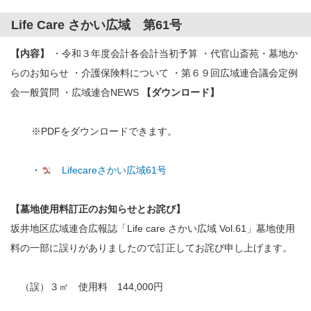
Life Care さかい広域 第61号
【内容】
・令和３年度会計各会計当初予算 ・代官山斎苑・墓地か
らのお知らせ ・介護保険料について ・第６９回広域連合議会定例
会一般質問 ・広域連合NEWS
【ダウンロード】
※PDFをダウンロードできます。
・
Lifecareさかい広域61号
【墓地使用料訂正のお知らせとお詫び】
坂井地区広域連合広報誌「Life care さかい広域 Vol.61」墓地使用
料の一部に誤りがありましたので訂正してお詫び申し上げます。
（誤）３㎡ 使用料 144,000円